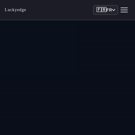
🇫🇷
Luckyedge
FR